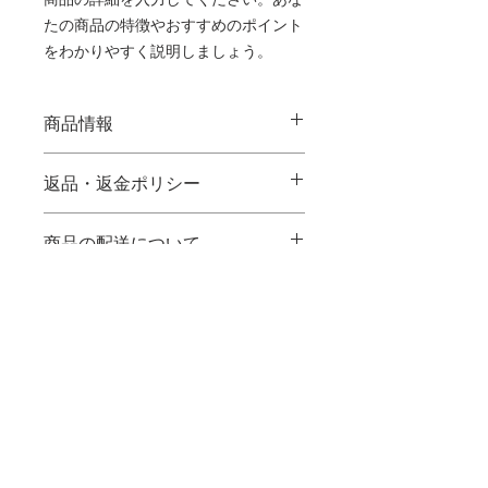
商品の詳細を入力してください。あな
たの商品の特徴やおすすめのポイント
をわかりやすく説明しましょう。
商品情報
商品の詳細を入力してください。サイ
返品・返金ポリシー
ズ、素材、取扱説明に加え、商品の特
徴やおすすめのポイントなどを説明し
返品・返金ポリシーを入力してくださ
ましょう。
商品の配送について
い。顧客が商品に満足しなかった場合
や、不備があった場合に行う手続きの
配送地域、料金、所要時間、梱包な
手順などを説明しましょう。内容を明
ど、商品の配送に関する情報を入力し
確にすることで顧客からの信頼を獲得
てください。配送情報を明確にするこ
し、安心して商品を購入していただけ
とで顧客からの信頼を獲得し、安心し
ます。
て商品を購入していただけます。
​宗教法人 大乗教団
〒170-0003