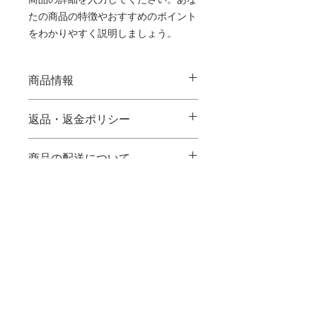
商品の詳細を入力してください。あな
たの商品の特徴やおすすめのポイント
をわかりやすく説明しましょう。
商品情報
商品の詳細を入力してください。サイ
返品・返金ポリシー
ズ、素材、取扱説明に加え、商品の特
徴やおすすめのポイントなどを説明し
返品・返金ポリシーを入力してくださ
ましょう。
商品の配送について
い。顧客が商品に満足しなかった場合
や、不備があった場合に行う手続きの
配送地域、料金、所要時間、梱包な
手順などを説明しましょう。内容を明
ど、商品の配送に関する情報を入力し
確にすることで顧客からの信頼を獲得
てください。配送情報を明確にするこ
し、安心して商品を購入していただけ
とで顧客からの信頼を獲得し、安心し
ます。
て商品を購入していただけます。
​宗教法人 大乗教団
〒170-0003