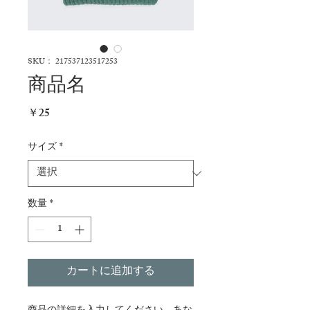
SKU： 217537123517253
商品名
価
￥25
格
サイズ
*
数量
*
カートに追加する